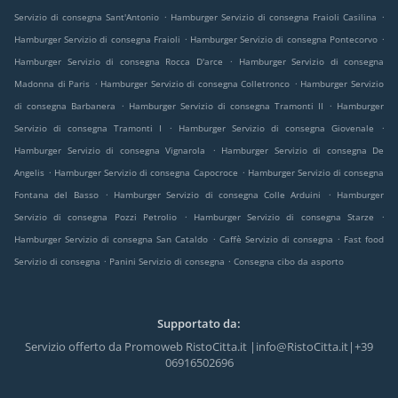
.
.
Servizio di consegna Sant'Antonio
Hamburger Servizio di consegna Fraioli Casilina
.
.
Hamburger Servizio di consegna Fraioli
Hamburger Servizio di consegna Pontecorvo
.
Hamburger Servizio di consegna Rocca D'arce
Hamburger Servizio di consegna
.
.
Madonna di Paris
Hamburger Servizio di consegna Colletronco
Hamburger Servizio
.
.
di consegna Barbanera
Hamburger Servizio di consegna Tramonti II
Hamburger
.
.
Servizio di consegna Tramonti I
Hamburger Servizio di consegna Giovenale
.
Hamburger Servizio di consegna Vignarola
Hamburger Servizio di consegna De
.
.
Angelis
Hamburger Servizio di consegna Capocroce
Hamburger Servizio di consegna
.
.
Fontana del Basso
Hamburger Servizio di consegna Colle Arduini
Hamburger
.
.
Servizio di consegna Pozzi Petrolio
Hamburger Servizio di consegna Starze
.
.
Hamburger Servizio di consegna San Cataldo
Caffè Servizio di consegna
Fast food
.
.
Servizio di consegna
Panini Servizio di consegna
Consegna cibo da asporto
Supportato da:
Servizio offerto da Promoweb RistoCitta.it |info@RistoCitta.it|+39
06916502696