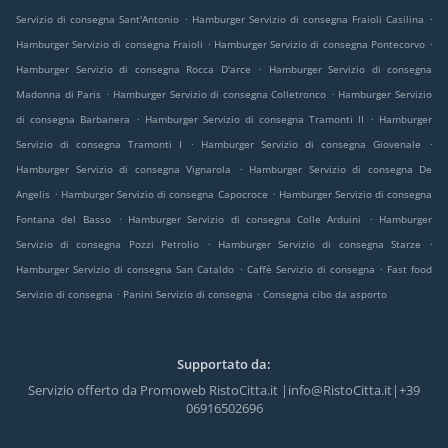
.
.
Servizio di consegna Sant'Antonio
Hamburger Servizio di consegna Fraioli Casilina
.
.
Hamburger Servizio di consegna Fraioli
Hamburger Servizio di consegna Pontecorvo
.
Hamburger Servizio di consegna Rocca D'arce
Hamburger Servizio di consegna
.
.
Madonna di Paris
Hamburger Servizio di consegna Colletronco
Hamburger Servizio
.
.
di consegna Barbanera
Hamburger Servizio di consegna Tramonti II
Hamburger
.
.
Servizio di consegna Tramonti I
Hamburger Servizio di consegna Giovenale
.
Hamburger Servizio di consegna Vignarola
Hamburger Servizio di consegna De
.
.
Angelis
Hamburger Servizio di consegna Capocroce
Hamburger Servizio di consegna
.
.
Fontana del Basso
Hamburger Servizio di consegna Colle Arduini
Hamburger
.
.
Servizio di consegna Pozzi Petrolio
Hamburger Servizio di consegna Starze
.
.
Hamburger Servizio di consegna San Cataldo
Caffè Servizio di consegna
Fast food
.
.
Servizio di consegna
Panini Servizio di consegna
Consegna cibo da asporto
Supportato da:
Servizio offerto da Promoweb RistoCitta.it |info@RistoCitta.it|+39
06916502696