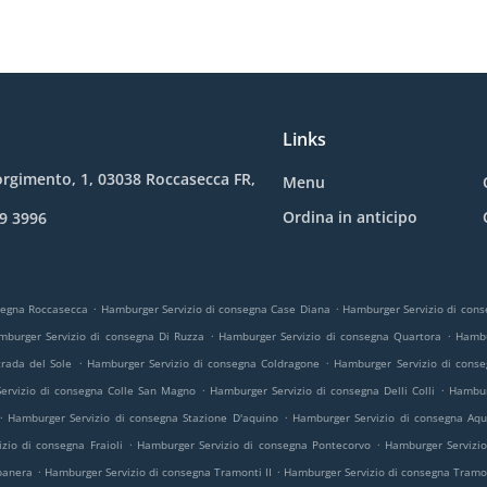
Links
orgimento, 1, 03038 Roccasecca FR,
Menu
Ordina in anticipo
9 3996
.
.
segna Roccasecca
Hamburger Servizio di consegna Case Diana
Hamburger Servizio di cons
.
.
mburger Servizio di consegna Di Ruzza
Hamburger Servizio di consegna Quartora
Hambu
.
.
rada del Sole
Hamburger Servizio di consegna Coldragone
Hamburger Servizio di cons
.
.
ervizio di consegna Colle San Magno
Hamburger Servizio di consegna Delli Colli
Hambur
.
.
Hamburger Servizio di consegna Stazione D'aquino
Hamburger Servizio di consegna Aqu
.
.
zio di consegna Fraioli
Hamburger Servizio di consegna Pontecorvo
Hamburger Servizio
.
.
banera
Hamburger Servizio di consegna Tramonti II
Hamburger Servizio di consegna Tramon