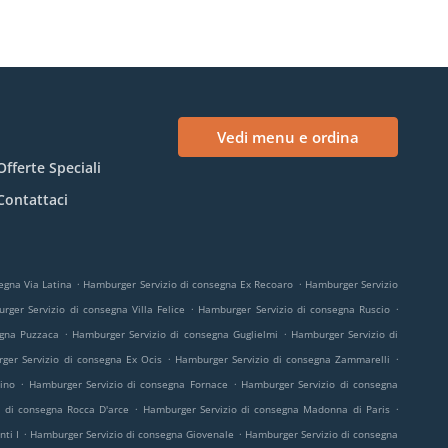
Vedi menu e ordina
Offerte Speciali
Contattaci
.
.
egna Via Latina
Hamburger Servizio di consegna Ex Recoaro
Hamburger Servizio
.
.
rger Servizio di consegna Villa Felice
Hamburger Servizio di consegna Ruscio
.
.
egna Puzzaca
Hamburger Servizio di consegna Guglielmi
Hamburger Servizio di
.
.
ger Servizio di consegna Ex Ocis
Hamburger Servizio di consegna Zammarelli
.
.
ino
Hamburger Servizio di consegna Fornace
Hamburger Servizio di consegna
.
.
 di consegna Rocca D'arce
Hamburger Servizio di consegna Madonna di Paris
.
.
ti I
Hamburger Servizio di consegna Giovenale
Hamburger Servizio di consegna