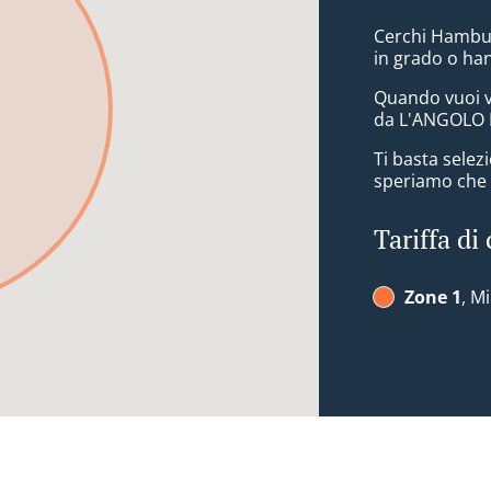
Cerchi Hambur
in grado o ha
Quando vuoi v
da L'ANGOLO DE
Ti basta sele
speriamo che a
Tariffa di
Zone 1
, M