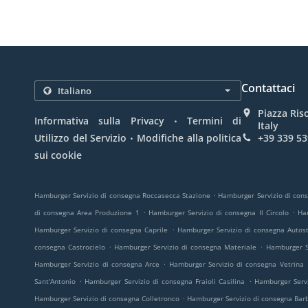
Contattaci
Piazza Ris
.
Informativa sulla Privacy
Termini di
Italy
.
Utilizzo del Servizio
Modifiche alla politica
+39 339 53
sui cookie
.
Hamburger Servizio di consegna Roccasecca Stazione
Hamburger Servizio di con
.
.
di consegna Area Produzione 1
Hamburger Servizio di consegna Il Circolo
Ha
.
Hamburger Servizio di consegna Caprile
Hamburger Servizio di consegna Autost
.
.
consegna Castrocielo
Hamburger Servizio di consegna Materiale
Hamburger S
.
Hamburger Servizio di consegna Arce
Hamburger Servizio di consegna Vetrina
.
.
Sant'Antonio
Hamburger Servizio di consegna Fraioli Casilina
Hamburger Servi
.
Hamburger Servizio di consegna Colletronco
Hamburger Servizio di consegna Bar