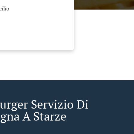
cilio
rger Servizio Di
gna A Starze