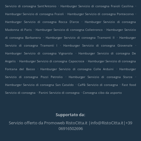
.
.
Servizio di consegna Sant'Antonio
Hamburger Servizio di consegna Fraioli Casilina
.
.
Hamburger Servizio di consegna Fraioli
Hamburger Servizio di consegna Pontecorvo
.
Hamburger Servizio di consegna Rocca D'arce
Hamburger Servizio di consegna
.
.
Madonna di Paris
Hamburger Servizio di consegna Colletronco
Hamburger Servizio
.
.
di consegna Barbanera
Hamburger Servizio di consegna Tramonti II
Hamburger
.
.
Servizio di consegna Tramonti I
Hamburger Servizio di consegna Giovenale
.
Hamburger Servizio di consegna Vignarola
Hamburger Servizio di consegna De
.
.
Angelis
Hamburger Servizio di consegna Capocroce
Hamburger Servizio di consegna
.
.
Fontana del Basso
Hamburger Servizio di consegna Colle Arduini
Hamburger
.
.
Servizio di consegna Pozzi Petrolio
Hamburger Servizio di consegna Starze
.
.
Hamburger Servizio di consegna San Cataldo
Caffè Servizio di consegna
Fast food
.
.
Servizio di consegna
Panini Servizio di consegna
Consegna cibo da asporto
Supportato da:
Servizio offerto da Promoweb RistoCitta.it |info@RistoCitta.it|+39
06916502696